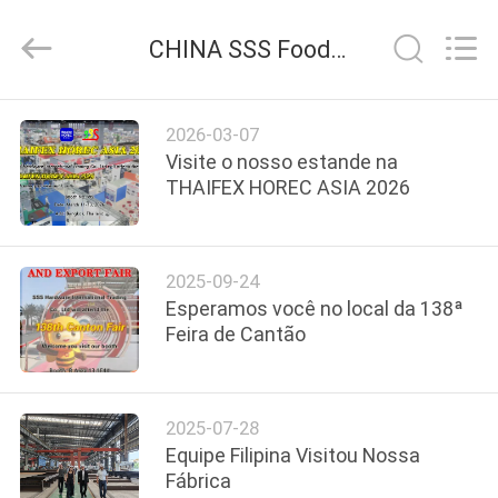
SSS
Food
Machinery
CHINA SSS Food Machinery Technology Co., Ltd notícias da empresa
Technology
Co.,
Ltd.
All
PARA
Rights
Reserved.
2026-03-07
CASA
Visite o nosso estande na
THAIFEX HOREC ASIA 2026
PRODUTOS
2025-09-24
VÍDEOS
Esperamos você no local da 138ª
Feira de Cantão
SOBRE
NÓS
2025-07-28
Equipe Filipina Visitou Nossa
VISITA
Fábrica