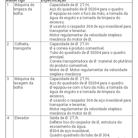
Não
Artigo
Especificação
1
Máquina de
Capacidade de Ø: 2T/H;
limpeza da
Aço do quadrado de Ø SS304 para o quadro
bolha
Ø equipou-se com o furo da mão, a tomada da
água de esgoto e a tomada de limpeza do
excesso;
Ø usando o raspador 304 de aço inoxidável para
transportar e levantar;
Motor regulamentar da velocidade stepless
mecânica do motor de Ø;
2
Colheita,
Capacidade de Ø: 2T/H
transporte
Ø a correia é produto comestível;
Tubo do quadrado de Ø SS304 para o quadro
principal;
Correia transportadora de Ø: material do plutônio
do produto comestível;
Motor de Ø: Motor regulamentar da velocidade
stepless mecânica
3
Máquina da
Capacidade de Ø: 2T/H;
lavagem da
Aço do quadrado de Ø SS304 para o quadro
bolha
Ø equipou-se com o furo da mão, a tomada da
água de esgoto e a tomada de limpeza do
excesso;
Ø usando o raspador 304 de aço inoxidável para
transportar e levantar;
Motor regulamentar da velocidade stepless
mecânica do motor de Ø;
4
Elevador
Saída de Ø: 2T/h
Defletor liso do raspador de Ø, estrutura do
escoamento da água;
Ø304 de aço inoxidável;
Quadro quadrado do tubo de Ø 304;