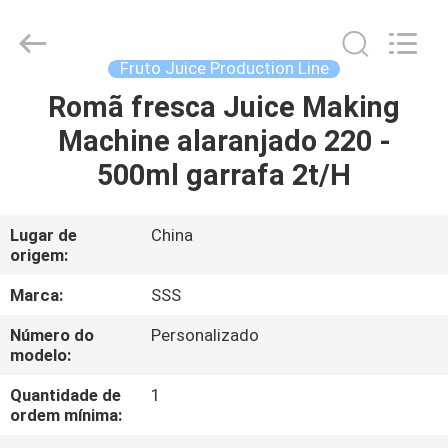
SSS
Food
Machinery
Technology
Co.,
Fruto Juice Production Line
Ltd.
All
Romã fresca Juice Making
PARA
Rights
Reserved.
Machine alaranjado 220 -
CASA
500ml garrafa 2t/H
PRODUTOS
Lugar de
China
origem:
VÍDEOS
Marca:
SSS
SOBRE
Número do
Personalizado
modelo:
NÓS
Quantidade de
1
ordem mínima:
VISITA