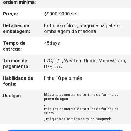
ordem mínima:
À
FÁBRICA
Preço:
$9000-9300 set
Detalhes da
Estique o filme, máquina na pálete,
CONTROLE
embalagem:
embalagem de madeira
DE
Tempo de
45days
entrega:
QUALIDADE
Termos de
L/C, T/T, Western Union, MoneyGram,
pagamento:
D/P, D/A
CONTACTE-
Habilidade da
linha 10 pelo mês
NOS
fonte:
Realçar:
Máquina comercial da tortilha da farinha da
SOLICITE UM
prova da água
,
ORÇAMENTO
máquina comercial da tortilha da farinha de
30cm
,
máquina da tortilha de milho 800pcs/h
MAPA