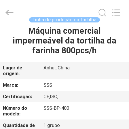
SSS
Food
Machinery
Technology
Co.,
Linha de produção da tortilha
Ltd.
All
Máquina comercial
PARA
Rights
Reserved.
impermeável da tortilha da
CASA
farinha 800pcs/h
PRODUTOS
Lugar de
Anhui, China
origem:
VÍDEOS
Marca:
SSS
SOBRE
Certificação:
CE,ISO,
NÓS
Número do
SSS-BP-400
modelo:
VISITA
Quantidade de
1 grupo