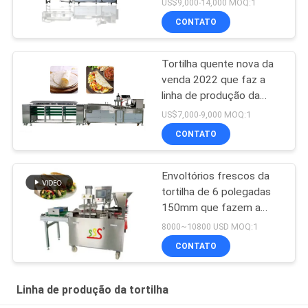
US$9,000-14,000 MOQ:1
CONTATO
Tortilha quente nova da
venda 2022 que faz a
linha de produção da
tortilha da máquina BP-
US$7,000-9,000 MOQ:1
550
CONTATO
Envoltórios frescos da
tortilha de 6 polegadas
150mm que fazem a
máquina completamente
8000~10800 USD MOQ:1
automática
CONTATO
Linha de produção da tortilha