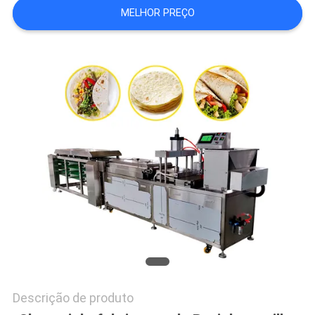
MELHOR PREÇO
DO
SITE
PRIVACY
POLICY
Descrição de produto