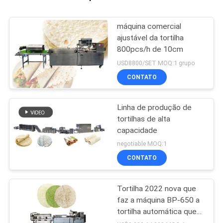
máquina comercial
ajustável da tortilha
800pcs/h de 10cm
USD8800/SET MOQ:1 grupo
CONTATO
Linha de produção de
tortilhas de alta
capacidade
negotiable MOQ:1
CONTATO
Tortilha 2022 nova que
faz a máquina BP-650 a
tortilha automática que
faz a máquina