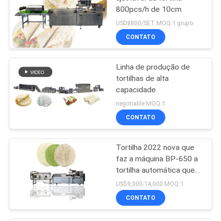
800pcs/h de 10cm
USD8800/SET MOQ:1 grupo
CONTATO
Linha de produção de
tortilhas de alta
capacidade
negotiable MOQ:1
CONTATO
Tortilha 2022 nova que
faz a máquina BP-650 a
tortilha automática que
faz a máquina
US$9,000-14,000 MOQ:1
CONTATO