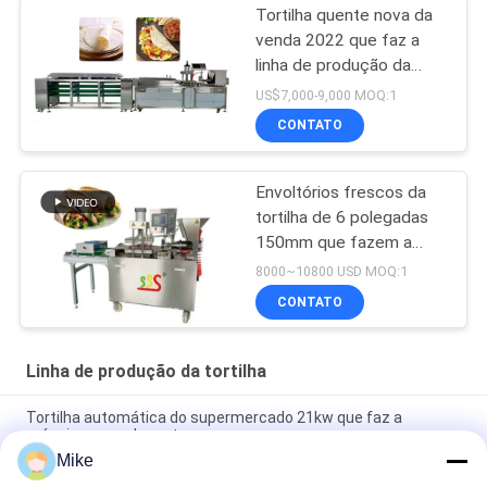
Tortilha quente nova da
venda 2022 que faz a
linha de produção da
tortilha da máquina BP-
US$7,000-9,000 MOQ:1
550
CONTATO
Envoltórios frescos da
tortilha de 6 polegadas
150mm que fazem a
máquina completamente
8000~10800 USD MOQ:1
automática
CONTATO
Linha de produção da tortilha
Tortilha automática do supermercado 21kw que faz a
máquina a cor de prata
Mike
10 - linha de produção nova da tortilha do diâmetro de 45cm