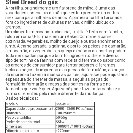
Steel Bread do gás
A tortilha, originalmente um flatbread do milho, é uma das
variedades essenciais do pão que estou presente na cultura
mexicana para milhares de anos. A primeira tortilha foi criada
fora do ingrediente de culturas nativas, o milho ubíquo do
grampo.
Um alimento mexicano tradicional, trotilla é feito com farinha,
rolou em uma U-forma e em um Baked.Combine a carne
cozinhada, vegerables, molho de queijo e outros enchimentos
junto. A carne assada, a galinha, o porto, os peixes e o camarão,
o macarrão, os vegerabels, o queijo e mesmo os insetos podem
toda ser usados porque o burrito ingredients.there é diverso
tipo de tortilha da farinha com receita diferente do sabor como
os amores do consumidor para tentar sabores diferentes.
Inclui as peças da imprensa e as peças do formulário, as peças
da imprensa fazem a massa às partes, aqui você pode ajustar a
espessura do sheeter da massa, a seguir as peças do
formulário formarão a massa das partes na forma e no
tamanho que você quer. Aqui você pode fazer o tamanho e a
forma diferentes pelo molde diferente da mudança.
Dados técnicos:
Modelo
SSS-BP-60
Capacidade de processamento
2000 - 3600 PCes/hora
Diâmetro
100-250mm
Peso da tortilha
50-55g
Poder de corrida total
55kw
dimensão
10080*17100*1450mm
Diâmetro do produto
≤270mm