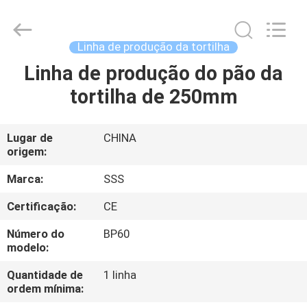
SSS
Food
Machinery
Technology
Co.,
Linha de produção da tortilha
Ltd.
All
Linha de produção do pão da
PARA
Rights
Reserved.
tortilha de 250mm
CASA
PRODUTOS
Lugar de
CHINA
origem:
VÍDEOS
Marca:
SSS
Certificação:
CE
SOBRE
Número do
BP60
NÓS
modelo:
Quantidade de
1 linha
ordem mínima:
VISITA