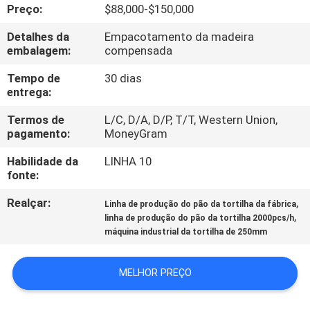
À
Preço:
$88,000-$150,000
FÁBRICA
Detalhes da
Empacotamento da madeira
embalagem:
compensada
CONTROLE
Tempo de
30 dias
entrega:
DE
Termos de
L/C, D/A, D/P, T/T, Western Union,
QUALIDADE
pagamento:
MoneyGram
Habilidade da
LINHA 10
CONTACTE-
fonte:
NOS
Realçar:
,
Linha de produção do pão da tortilha da fábrica
,
linha de produção do pão da tortilha 2000pcs/h
SOLICITE UM
máquina industrial da tortilha de 250mm
ORÇAMENTO
MELHOR PREÇO
MAPA