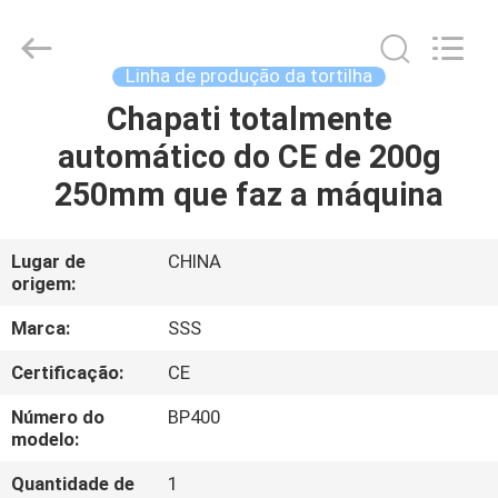
SSS
Food
Machinery
Technology
Co.,
Linha de produção da tortilha
Ltd.
All
Chapati totalmente
PARA
Rights
Reserved.
automático do CE de 200g
CASA
250mm que faz a máquina
PRODUTOS
Lugar de
CHINA
origem:
VÍDEOS
Marca:
SSS
SOBRE
Certificação:
CE
NÓS
Número do
BP400
modelo:
VISITA
Quantidade de
1