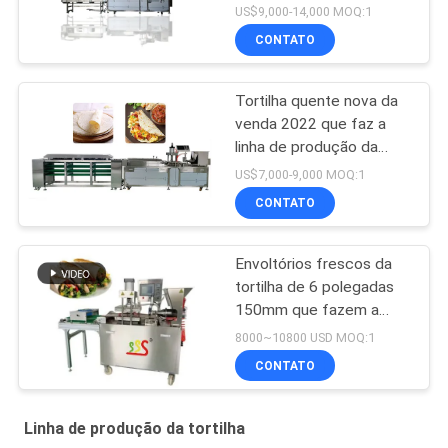
faz a máquina
US$9,000-14,000 MOQ:1
CONTATO
Tortilha quente nova da
venda 2022 que faz a
linha de produção da
tortilha da máquina BP-
US$7,000-9,000 MOQ:1
550
CONTATO
Envoltórios frescos da
tortilha de 6 polegadas
150mm que fazem a
máquina completamente
8000~10800 USD MOQ:1
automática
CONTATO
Linha de produção da tortilha