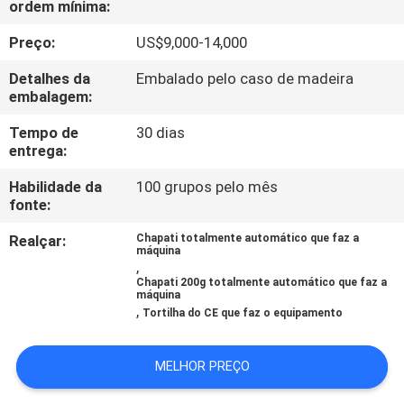
ordem mínima:
À
FÁBRICA
Preço:
US$9,000-14,000
Detalhes da
Embalado pelo caso de madeira
CONTROLE
embalagem:
DE
Tempo de
30 dias
entrega:
QUALIDADE
Habilidade da
100 grupos pelo mês
fonte:
CONTACTE-
Realçar:
Chapati totalmente automático que faz a
NOS
máquina
,
Chapati 200g totalmente automático que faz a
máquina
SOLICITE UM
,
Tortilha do CE que faz o equipamento
ORÇAMENTO
MELHOR PREÇO
MAPA