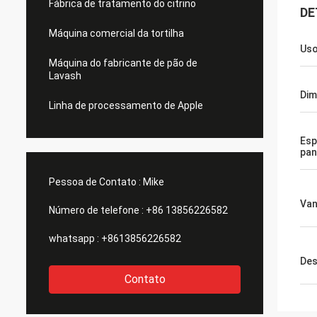
Fábrica de tratamento do citrino
DE
Máquina comercial da tortilha
Us
Máquina do fabricante de pão de
Lavash
Di
Linha de processamento de Apple
Esp
pa
Pessoa de Contato :
Mike
Va
Número de telefone :
+86 13856226582
whatsapp :
+8613856226582
Des
Contato