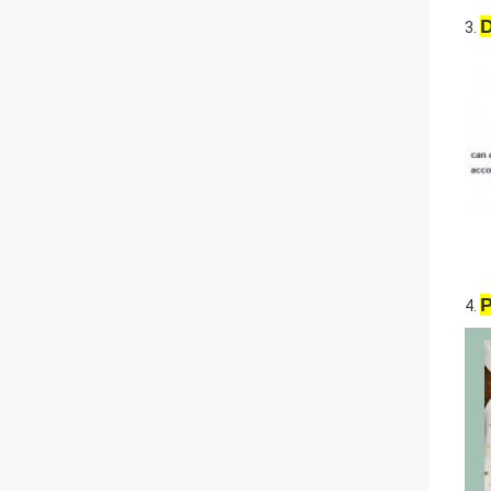
D
3.
P
4.