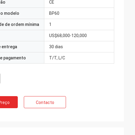
ção
CE
o modelo
BP60
de de ordem mínima
1
US$68,000-120,000
 entrega
30 dias
e pagamento
T/T, L/C
Preço
Contacto