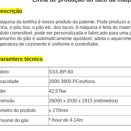
escrição
áquina da tortilha é nosso produto da patente. Pode produzir a to
inha, o pão liso, o pão etc. dos tacos. A máquina é feita do mat
duto comestível. pode ser personalizada e fabricado para uma 
amanho do pão é automaticamente ajustável, adota o aqueciment
peratura de cozimento é uniforme e controllabe.
aramters técnico
delo
SSS-BP-60
pacidade
2000-3800 PCes/hora
der
42.57kw
mensão
26000 x 2030 x 1915 (milímetros)
metro do produto
≤ 270mm
³ /hour de 4-14m
nsumo do gás