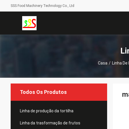
SSS Food Machinery Technology Co., Ltd
Li
Casa
/
Linha De
Todos Os Produtos
má
Linha de produção da tortilha
Linha da trasformação de frutos