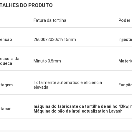
TALHES DO PRODUTO
o
Fatura da tortilha
Poder
mensão
26000x2030x1915mm
injiect
essura da
Minuto 0.5mm
Materi
nqueca
Totalmente automático e eficiência
ntagem
Funçã
elevada
máquina do fabricante da tortilha de milho 43kw
,
tacar
Máquina do pão de Intellectualization Lavash