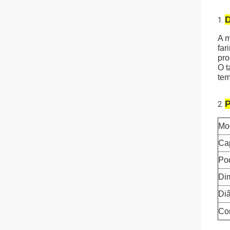
D
1.
A m
far
pro
O t
tem
P
2.
Mo
Ca
Po
Di
Diâ
Co