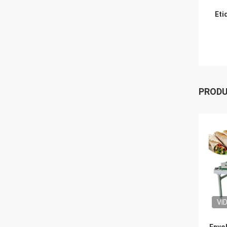
Eti
PROD
VI