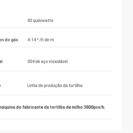
43 quilowatts
ion do gás
4-14 ³ /h de m
al
304 de aço inoxidável
o
Linha de produção da tortilha
máquina do fabricante da tortilha de milho 3800pcs/h
,