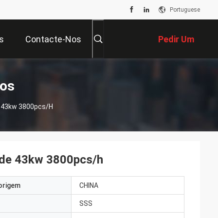
Portuguese
s
Contacte-Nos
Pedir Um
Orçamento
tos
e 43kw 3800pcs/h
o de 43kw 3800pcs/h
origem
CHINA
SSS