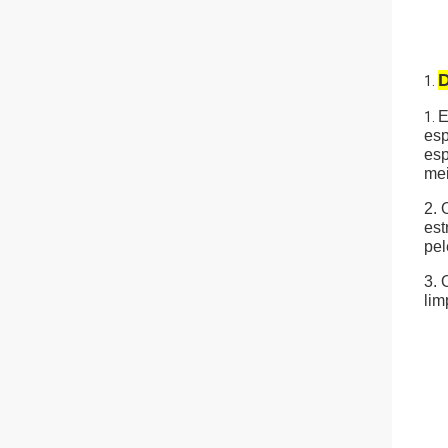
D
1.
E
1.
esp
esp
mei
2. 
est
pel
3. 
lim