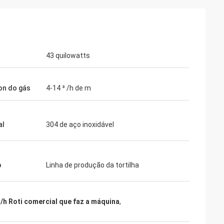
43 quilowatts
ion do gás
4-14 ³ /h de m
al
304 de aço inoxidável
o
Linha de produção da tortilha
/h Roti comercial que faz a máquina
,