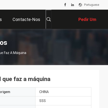
Portuguese
s
Contacte-Nos
Pedir Um
Orçamento
tos
ue Faz A Máquina
 que faz a máquina
origem
CHINA
SSS