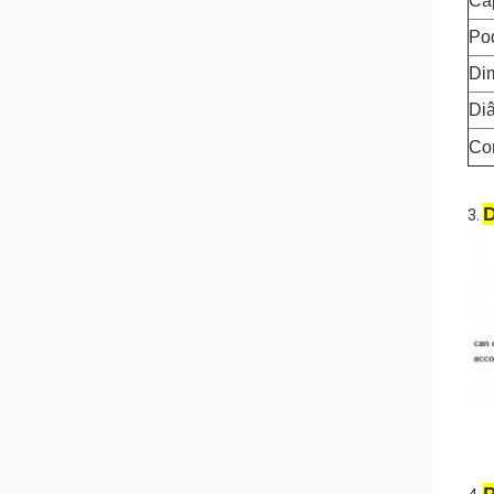
Ca
Po
Di
Diâ
Co
D
3.
P