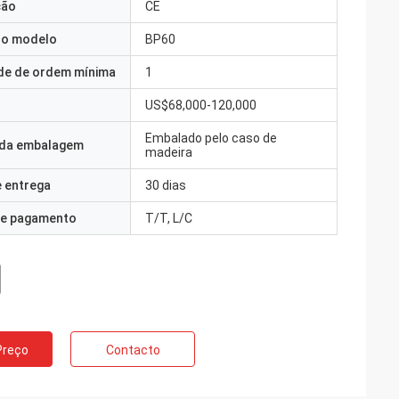
ção
CE
o modelo
BP60
de de ordem mínima
1
US$68,000-120,000
Embalado pelo caso de
 da embalagem
madeira
 entrega
30 dias
e pagamento
T/T, L/C
Preço
Contacto