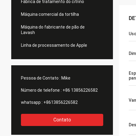
Fábrica de tratamento do citrino
Máquina comercial da tortilha
DE
Máquina do fabricante de pão de
Lavash
Us
Linha de processamento de Apple
Di
Esp
Pessoa de Contato :
Mike
pa
Número de telefone :
+86 13856226582
Va
whatsapp :
+8613856226582
Contato
Des