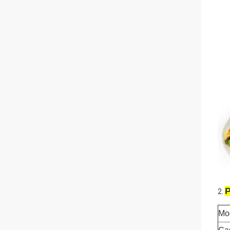
P
2.
Mo