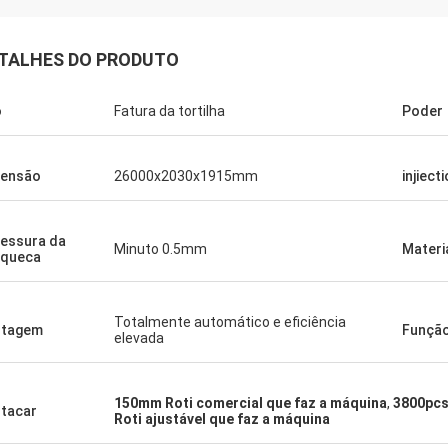
TALHES DO PRODUTO
o
Fatura da tortilha
Poder
mensão
26000x2030x1915mm
injiect
essura da
Minuto 0.5mm
Materi
nqueca
Totalmente automático e eficiência
ntagem
Funçã
elevada
150mm Roti comercial que faz a máquina
,
3800pcs
tacar
Roti ajustável que faz a máquina