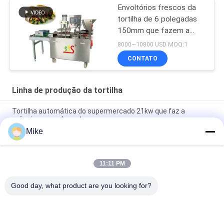
Envoltórios frescos da
tortilha de 6 polegadas
150mm que fazem a
máquina completamente
8000~10800 USD MOQ:1
automática
CONTATO
Linha de produção da tortilha
Tortilha automática do supermercado 21kw que faz a
máquina a cor de prata
Mike
10 - linha de produção nova da tortilha do diâmetro de 45cm
totalmente automático
11:11 PM
Nova máquina automática para fazer pão de Roti Corn Tortilla
Pita
Good day, what product are you looking for?
Categorias populares
Todos