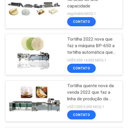
capacidade
negotiable MOQ:1
CONTATO
Tortilha 2022 nova que
faz a máquina BP-650 a
tortilha automática que
faz a máquina
US$9,000-14,000 MOQ:1
CONTATO
Tortilha quente nova da
venda 2022 que faz a
linha de produção da
tortilha da máquina BP-
US$7,000-9,000 MOQ:1
550
CONTATO