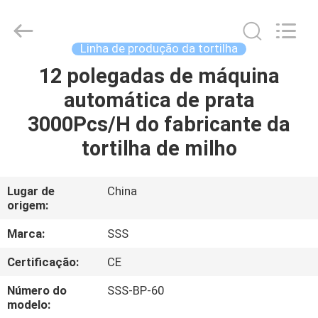
SSS
Food
Machinery
Technology
Co.,
Linha de produção da tortilha
Ltd.
All
12 polegadas de máquina
PARA
Rights
Reserved.
automática de prata
CASA
3000Pcs/H do fabricante da
PRODUTOS
tortilha de milho
VÍDEOS
Lugar de
China
origem:
SOBRE
Marca:
SSS
NÓS
Certificação:
CE
Número do
SSS-BP-60
VISITA
modelo: