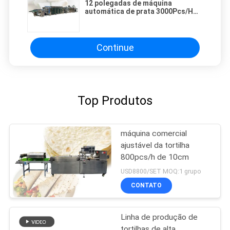
12 polegadas de máquina
automática de prata 3000Pcs/H
do fabricante da tortilha de milho
Continue
Top Produtos
máquina comercial
ajustável da tortilha
800pcs/h de 10cm
USD8800/SET MOQ:1 grupo
CONTATO
Linha de produção de
tortilhas de alta